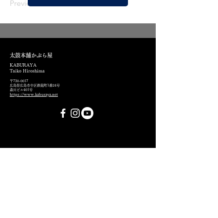
Previous
Next
太鼓本舗かぶら屋
KABURAYA
Taiko Hiroshima
〒730-0017
広島県広島市中区鉄砲町1番24号
​森川ビル401号
https://www.kaburaya.net
お問い合わせ
利用規約
姓
名